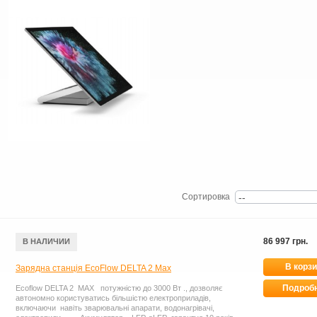
Сортировка
86 997 грн.
В НАЛИЧИИ
В корз
Зарядна станція EcoFlow DELTA 2 Max
Подроб
Ecoflow DELTA 2 MAX потужністю до 3000 Вт ., дозволяє
автономно користуватись більшістю електроприладів,
включаючи навіть зварювальні апарати, водонагрівачі,