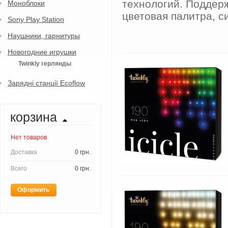
технологий. Поддерж
Моноблоки
цветовая палитра, с
Sony Play Station
Наушники, гарнитуры
Новогодние игрушки
Twinkly герлянды
Зарядні станції Ecoflow
корзина
Нет товаров
Доставка
0 грн.
Всего
0 грн.
Оформить