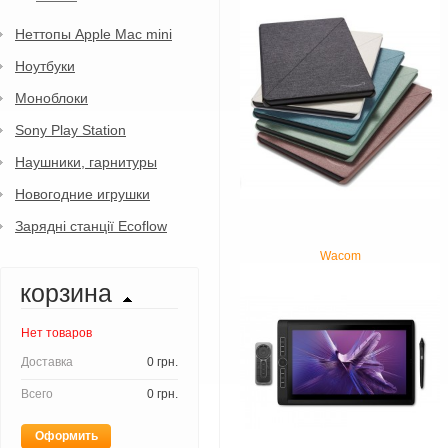
Неттопы Apple Mac mini
Ноутбуки
Моноблоки
Sony Play Station
Наушники, гарнитуры
Новогодние игрушки
Зарядні станції Ecoflow
Wacom
корзина
Нет товаров
Доставка
0 грн.
Всего
0 грн.
Оформить