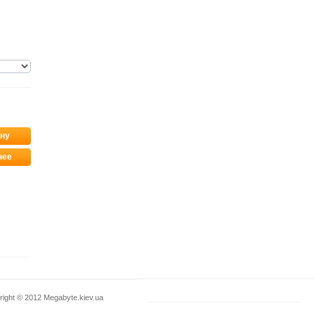
ину
нее
right © 2012
Megabyte.kiev.ua