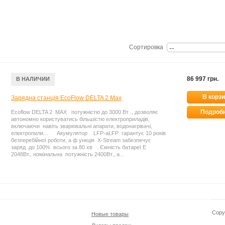
Сортировка
86 997 грн.
В НАЛИЧИИ
В корз
Зарядна станція EcoFlow DELTA 2 Max
Подроб
Ecoflow DELTA 2 MAX потужністю до 3000 Вт ., дозволяє
автономно користуватись більшістю електроприладів,
включаючи навіть зварювальні апарати, водонагрівачі,
електропили... Акумулятор LFP-аLFP гарантує 10 років
безперебійної роботи, а ф ункція X-Stream забезпечує
заряд до 100% всього за 80 хв . Ємність батареї E
2048Вт., номінальна потужність 2400Вт., а...
Copy
Новые товары