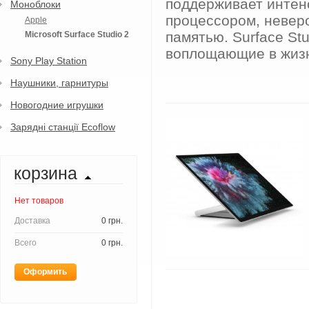
поддерживает интен
Моноблоки
процессором, невер
Apple
памятью. Surface St
Microsoft Surface Studio 2
воплощающие в жизн
Sony Play Station
Наушники, гарнитуры
Новогодние игрушки
Зарядні станції Ecoflow
корзина
Нет товаров
Доставка
0 грн.
Всего
0 грн.
Оформить