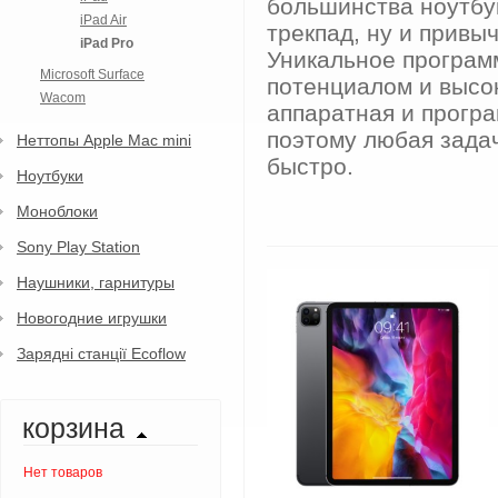
большинства ноутбу
iPad Air
трекпад, ну и привы
iPad Pro
Уникальное програм
Microsoft Surface
потенциалом и высо
Wacom
аппаратная и програ
поэтому любая зада
Неттопы Apple Mac mini
быстро.
Ноутбуки
Моноблоки
Sony Play Station
Наушники, гарнитуры
Новогодние игрушки
Зарядні станції Ecoflow
корзина
Нет товаров