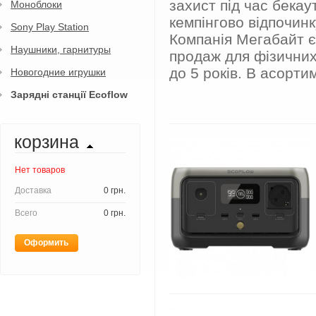
захист під час бекау
Моноблоки
кемпінгово відпочинк
Sony Play Station
Компанія Мегабайт є
Наушники, гарнитуры
продаж для фізичних
до 5 років. В асорти
Новогодние игрушки
Зарядні станції Ecoflow
корзина
Нет товаров
Доставка
0 грн.
Всего
0 грн.
Оформить