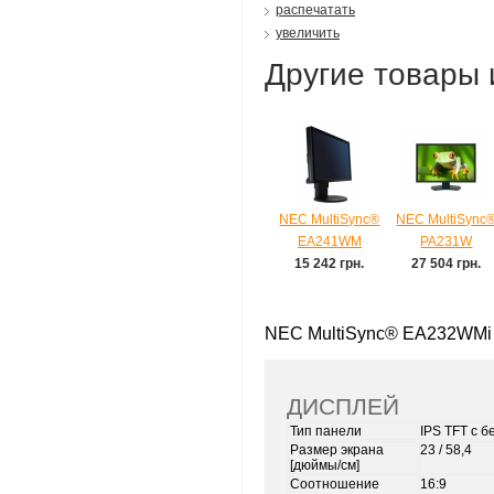
распечатать
увеличить
Другие товары 
NEC MultiSync®
NEC MultiSync
EA241WM
PA231W
15 242 грн.
27 504 грн.
NEC MultiSync® EA232WMi B
ДИСПЛЕЙ
Тип панели
IPS
TFT с б
Размер экрана
23 / 58,4
[дюймы/см]
Соотношение
16:9