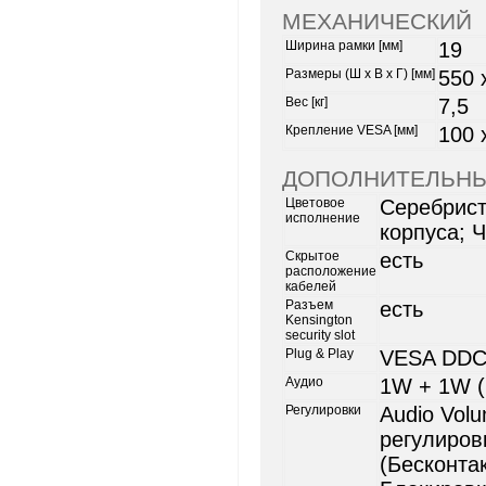
МЕХАНИЧЕСКИЙ
Ширина рамки [мм]
19
Размеры (Ш x В x Г) [мм]
550 
Вес [кг]
7,5
Крепление VESA [мм]
100 
ДОПОЛНИТЕЛЬН
Цветовое
Серебрист
исполнение
корпуса; 
Скрытое
есть
расположение
кабелей
Разъем
есть
Kensington
security slot
Plug & Play
VESA DDC/
Аудио
1W + 1W (D
Регулировки
Audio Volu
регулиров
(Бесконта