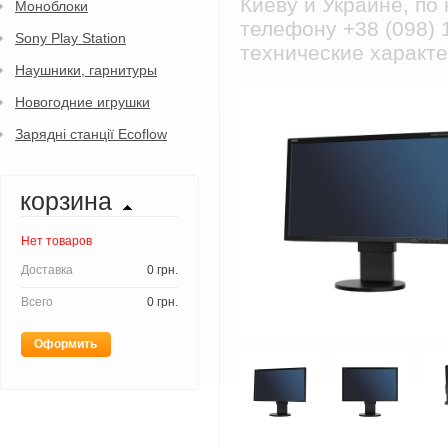
Киеву и Украине, по
Моноблоки
телефону +38 (098) 
Sony Play Station
технические характе
Наушники, гарнитуры
Новогодние игрушки
Зарядні станції Ecoflow
корзина
Нет товаров
Доставка
0 грн.
Всего
0 грн.
Оформить