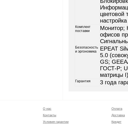
Блокировк
Информаци
цветовой 
настройка
Комплект
Монитор; 
поставки
офисов пр
Сигнальны
Безопасность
EPEAT
Sil
и эргономика
5.0 (сово
GS; GEEA/E
ГОСТ-Р; U
матрицы I)
Гарантия
3 года га
О нас
Оплата
Контакты
Доставка
Условия гарантии
Кредит