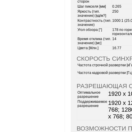
сторон
Шаг пикселя [мм]
0.265
Яркость (тип.
250
значение) [кд/м?]
Контрастность (тип.
1000:1 (25.
значение)
Угол обзора [°]
178 по гори
горизонтали
Время отклика (тип.
14
значение) [мс]
Цвета [Млн.]
16.77
СКОРОСТЬ СИНХ
Частота строчной развертки [кГ
Частота кадровой развертки [Гц
РАЗРЕШАЮЩАЯ 
Оптимальное
1920 x 1
разрешение
Поддерживаемое
1920 x 1
разрешение
768; 128
x 768; 8
ВОЗМОЖНОСТИ 