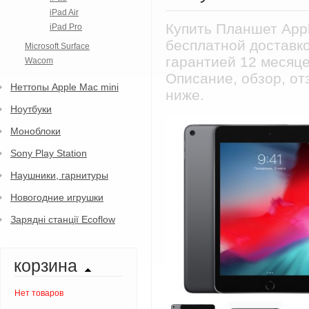
iPad Air
Купить Планшет Appl
iPad Pro
бесплатной доставко
Microsoft Surface
гарантией 12 месяце
Wacom
Описание, обзор, от
Неттопы Apple Mac mini
ниже.
Ноутбуки
Моноблоки
Sony Play Station
Наушники, гарнитуры
Новогодние игрушки
Зарядні станції Ecoflow
корзина
Нет товаров