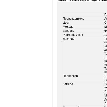
П
Производитель
A
Цвет
С
Модель
M
Ёмкость
6
Размеры и вес
Д
Дисплей
Д
о
М
д
Т
П
н
п
Т
р
Процессор
П
В
Камера
В
ц
П
М
А
П