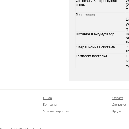
Сотовая и беспроводная
W
связь
(
Т
Геопозиция
Ц
W
Ф
Питание и аккумулятор
В
р
в
Операционная система
i
в
Комплект поставки
П
К
А
О нас
Оплата
Контакты
Доставка
Условия гарантии
Кредит