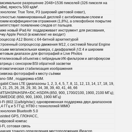
аксимальное разрешение 2048×1536 пикселей (326 пикселя на
юйм), яркость 500 кд/м².
ехнологии: True Tone, P3 (широкий цветовой охват),
олностью ламинированный дисплей с антибликовым слоем и
изким коэффициентом отражения (1,8%), а олеофобное покрытие
рипятствует появлению следов от пальцев.
акже новый iPad Air поддерживает инструмент для рисования,
учку Apple Pencil (в комплект не входит)
роцессор A12 Bionic с 64‑битной архитектурой
строенный сопроцессор движения М12, с системой Neural Engine
осьми мегапиксельная камера, с диафрагмой ƒ/2.4 и широким
ветовым диапазон для фотографий и Live Photos
ятилинзовый объектив с гибридным ИК‑фильтром и автофокусом
атрица с сенсором BSI обратной засветки
втоматическая стабилизация изображения
ривязка фотографий к месту съёмки
ano‑SIM , поддержка еSIM.
gabit Class LTE (диапазоны 1, 2, 3, 4, 5, 7, 8, 11, 12, 13, 14, 17, 18, 19,
, 21, 25, 26, 28, 29, 30, 34, 38, 39, 40, 41, 46, 66
MTS/HSPA/​HSPA+/DC-HSDPA (850, 900, 1700/2100, 1900, 2100 МГц);
SM/EDGE (850, 900, 1800, 1900 МГц)
i‑Fi (802.11a/b/g/n/ac); одновременная поддержка двух диапазонов
2,4 ГГц и 5 ГГц); HT80 с технологией MIMO
ехнология Bluetooth 5.0
ssisted GPS, ГЛОНАСС,
ифровой компас
i‑Fi, сотовая связь
ункция точного определения местоположения iBeacon