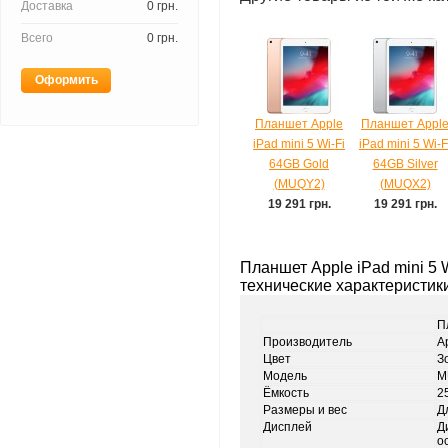
Доставка
0 грн.
Всего
0 грн.
Оформить
Планшет Apple
Планшет Appl
iPad mini 5 Wi-Fi
iPad mini 5 Wi-F
64GB Gold
64GB Silver
(MUQY2)
(MUQX2)
19 291 грн.
19 291 грн.
Планшет Apple iPad mini 5 
технические характеристик
П
Производитель
A
Цвет
З
Модель
M
Ёмкость
2
Размеры и вес
Д
Дисплей
Д
о