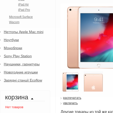
iPad Air
iPad Pro
Microsoft Surface
Wacom
Неттопы Apple Mac mini
Ноутбуки
Моноблоки
Sony Play Station
Наушники, гарнитуры
Новогодние игрушки
Зарядні станції Ecoflow
корзина
распечатать
увеличить
Нет товаров
Другие товары из той же ка