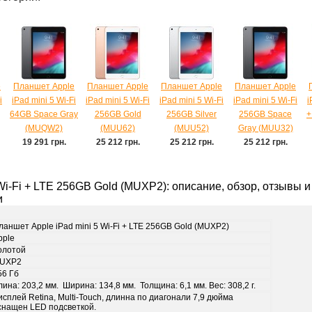
e
Планшет Apple
Планшет Apple
Планшет Apple
Планшет Apple
i
iPad mini 5 Wi-Fi
iPad mini 5 Wi-Fi
iPad mini 5 Wi-Fi
iPad mini 5 Wi-Fi
i
64GB Space Gray
256GB Gold
256GB Silver
256GB Space
+
(MUQW2)
(MUU62)
(MUU52)
Gray (MUU32)
19 291 грн.
25 212 грн.
25 212 грн.
25 212 грн.
Wi-Fi + LTE 256GB Gold (MUXP2): описание, обзор, отзывы и
и
ланшет Apple iPad mini 5 Wi-Fi + LTE 256GB Gold (MUXP2)
pple
олотой
UXP2
56 Гб
лина: 203,2 мм. Ширина: 134,8 мм. Толщина: 6,1 мм. Вес: 308,2 г.
исплей Retina, Multi-Touch, длинна по диагонали 7,9 дюйма
снащен LED подсветкой.