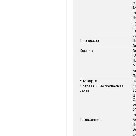
М
д
Т
П
н
п
Т
р
Процессор
П
В
Камера
В
ц
П
М
А
П
SIM‑карта
N
Сотовая и беспроводная
Gi
связь
20
U
G
W
(
Т
Геопозиция
A
Ц
W
Ф