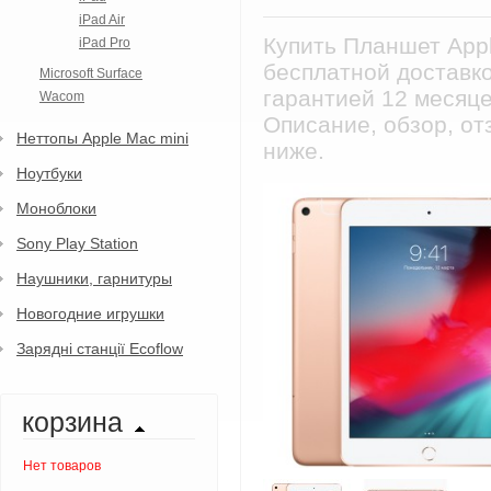
iPad Air
Купить Планшет Appl
iPad Pro
бесплатной доставко
Microsoft Surface
гарантией 12 месяце
Wacom
Описание, обзор, от
Неттопы Apple Mac mini
ниже.
Ноутбуки
Моноблоки
Sony Play Station
Наушники, гарнитуры
Новогодние игрушки
Зарядні станції Ecoflow
корзина
Нет товаров