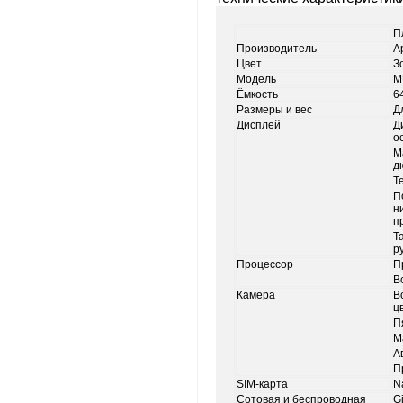
П
Производитель
A
Цвет
З
Модель
M
Ёмкость
6
Размеры и вес
Д
Дисплей
Д
о
М
д
Т
П
н
п
Т
р
Процессор
П
В
Камера
В
ц
П
М
А
П
SIM‑карта
N
Сотовая и беспроводная
Gi