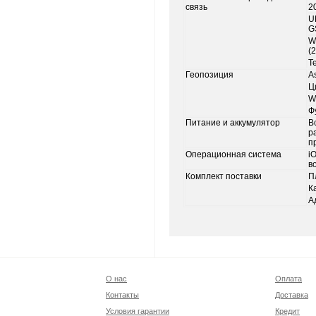
связь
20
U
G
W
(
Т
Геопозиция
A
Ц
W
Ф
Питание и аккумулятор
В
р
п
Операционная система
i
в
Комплект поставки
П
К
А
О нас
Оплата
Контакты
Доставка
Условия гарантии
Кредит